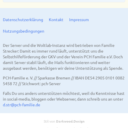
Datenschutzerklärung
Kontakt
Impressum
Nutzungsbedingungen
Der Server und die Woltlab-Instanz wird betrieben von Familie
Strecker: Damit es immer rund läuft, unterstützt uns die
Selbsthilfeförderung der GKV und der Verein PCH Familie e.V. Doch
damit Server stabil läuft, die Mails funktionieren und weiter
ausgebaut werden, benötigen wir deine Unterstützung als Spende.
PCH-Familie e. V. // Sparkasse Bremen // IBAN DE54 2905 0101 0082
5458 72 // Stichwort: pch-Server
Falls Du uns anders unterstützen möchtest, weil du Kenntnisse hast
in social-media, bloggen oder Webserver, dann schreib uns an unter
d.str@pch-familie.de
Stil von
Darkwood.Design