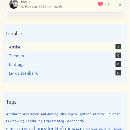
Nellie
3
0
9. Februar 2019 um 10:49
Inhalte
Artikel
1
Themen
0
Einträge
0
Link-Datenbank
0
Tags
Abführen
Aspiration
Aufklärung
Blähungen
Dystone Attacke
Epilepsie
Erkrankung
Ernährung
Expertentag
Gabapentin
Gastroösophagealer Reflux
Genetik
Meteorismus
Mutation